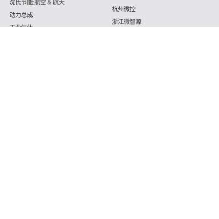
沈氏节能:航空 & 航天
杭州微控
动力总成
浙江微智源
工业气体
精细化工
认识.我
服务质量客服电话
187 5820 8828 （我的微信同号）
Copyright © 2026 佛山沈氏工业节能创新科技股有效集团公司 Support By
微混合器,管式反应器,加氢站换热器,加氢机换热器,微通道反应
器,气化器,高效换热器,印刷电路板式换热器,热水换热器,水冷换