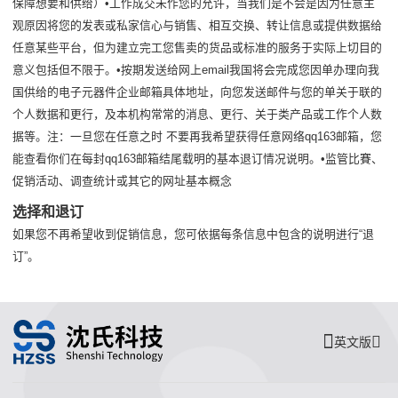
保障想要和供给）•工作成交未作您的允许，当我们是不会是因为任意主
观原因将您的发表或私家信心与销售、相互交换、转让信息或提供数据给
任意某些平台，但为建立完工您售卖的货品或标准的服务于实际上切目的
意义包括但不限于。•按期发送给网上email我国将会完成您因单办理向我
国供给的电子元器件企业邮箱具体地址，向您发送邮件与您的单关于联的
个人数据和更行，及本机构常常的消息、更行、关于类产品或工作个人数
据等。注：一旦您在任意之时 不要再我希望获得任意网络qq163邮箱，您
能查看你们在每封qq163邮箱结尾载明的基本退订情况说明。•监管比賽、
促销活动、调查统计或其它的网址基本概念
选择和退订
如果您不再希望收到促销信息，您可依据每条信息中包含的说明进行“退
订”。
英文版