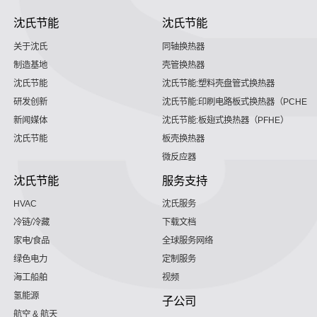
沈氏节能
沈氏节能
关于沈氏
同轴换热器
制造基地
壳管换热器
沈氏节能
沈氏节能:塑料壳盘管式换热器
研发创新
沈氏节能:印刷电路板式换热器（PCHE）
新闻媒体
沈氏节能:板翅式换热器（PFHE）
沈氏节能
板壳换热器
微反应器
沈氏节能
服务支持
HVAC
沈氏服务
冷链/冷藏
下载文档
家电/食品
全球服务网络
绿色电力
定制服务
海工船舶
视频
氢能源
子公司
航空 & 航天